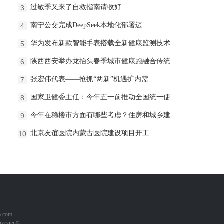
过敏季又来了自救指南请收好
3
南宁公交完成DeepSeek本地化部署迈
4
华为发布新款智能手表搭载全新健康监测技术
5
陕西西安举办龙抬头春季城市健康跑融合传统
6
张宏伟代表——抢抓“两新”机遇扩内需
7
国家卫健委主任：今年五一前推动全国统一使
8
今年在稳楼市方面有哪些考虑？住房和城乡建
9
北京友谊医院内蒙古医院建设项目开工
10
com