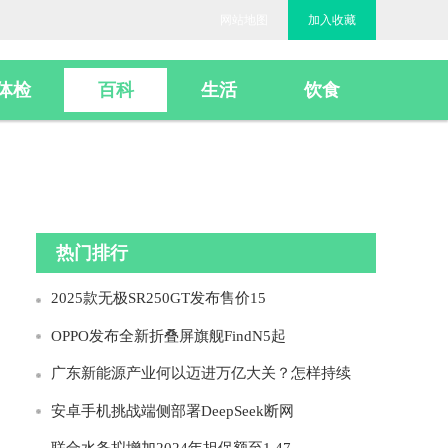
网站地图
加入收藏
体检
百科
生活
饮食
热门排行
2025款无极SR250GT发布售价15
OPPO发布全新折叠屏旗舰FindN5起
广东新能源产业何以迈进万亿大关？怎样持续
安卓手机挑战端侧部署DeepSeek断网